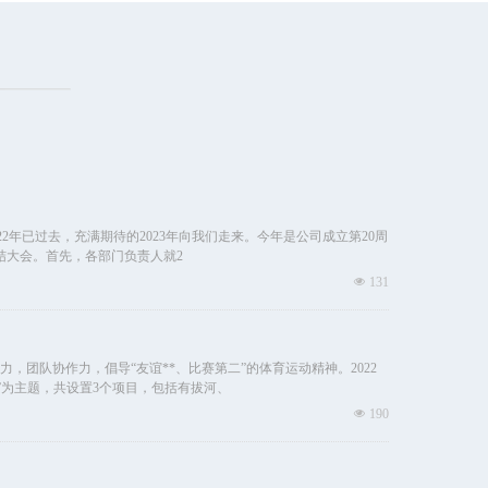
022年已过去，充满期待的2023年向我们走来。今年是公司成立第20周
总结大会。首先，各部门负责人就2
넶
131
，团队协作力，倡导“友谊**、比赛第二”的体育运动精神。2022
”为主题，共设置3个项目，包括有拔河、
넶
190