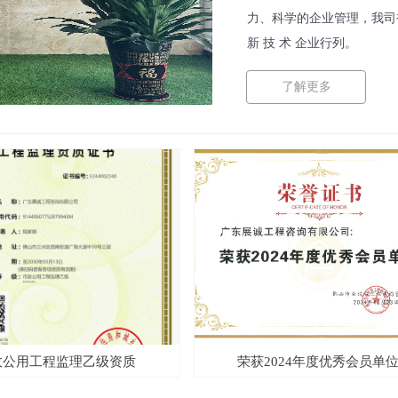
力、科学的企业管理，我司被认
新 技 术 企业行列。
公司现办公面积达100
了解更多
部、监理部、经营部、综合
中级以上职称的占50%以
一级建造师、咨询工程师等
经验丰富。公司拥有各类先
咨询管理软件，还有健全的
法。热忱向社会各界提供专
项目可行性研究、节能评估
公用工程监理乙级资质
荣获2024年度优秀会员单位