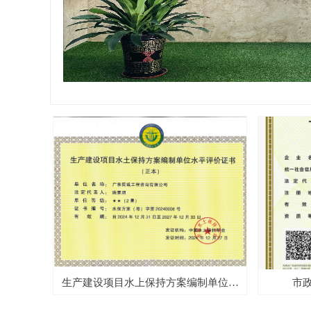
넳
信用优秀
协会优秀
信用优秀
020年
信用优秀
信用优秀
作出人才
水平评
副会长
优秀成
三街北
员证书
东侧连
信单位
体建设
体建设
园林环
园林环
企业表
建单位
二星级企
路至九
誉称号
”企业
单位
单位
称号
证书
证书
员证
A级
业
业
生产建设项目水上保持方案编制单位水
市政
020年
目建设
文煜、
华、梁
A）
奖）
A)
)
)
平评价证书