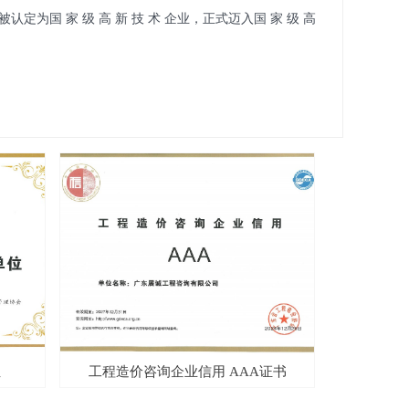
定为国 家 级 高 新 技 术 企业，正式迈入国 家 级 高
0多平方米，下设工程造价部、招标代理部、工程咨询
部等部门。拥有各类专业技术人员100多人，其中具高、
上，各类注册造价工程师、招标师、注册监理工程师、注册
执业资格共40多人，专业配置齐全，年龄结构合理，业绩
进的现代办公设备，配备齐全的工程试验检测设备、工程
公司管理制度、严格的岗位责任体系、完善的档案管理办
业高效的：工程造价、招标代理、政府采购、工程监理、
、社会风险稳定性评估、PPP全过程咨询等业务。
넲
工程造价咨询企业信用 AAA证书
20