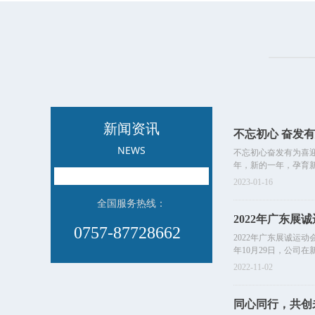
板工程
价鉴定
新闻资讯
不忘初心 奋发有
NEWS
不忘初心奋发有为喜迎2
年，新的一年，孕育新
2023-01-16
全国服务热线：
2022年广东展
0757-87728662
2022年广东展诚运
年10月29日，公司
2022-11-02
同心同行，共创